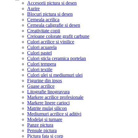
Accesorii pictura si desen
Aurire
Blocuri pictura si desen
Cerneala acrilica
Cerneala caligrafie si desen
Creativitate copii
Creioane colorate grafit carbune
Culori acrilice si vinilice
Culori acuarela
Culori pastel
Culori sticla ceramica portelan
Culori tempera
Culori textile
Culori ulei si mediumuri ulei
Figurine din ipsos
Guase acrilice
Litografie linogravura
Markere acrilice profesionale
Markere linere carioci
Matrite mulaj silicon
Mediumuri acrilice si aditivi
Modelaj si turnare
Panze pictura
Pensule pictura
Pictura fata si corp