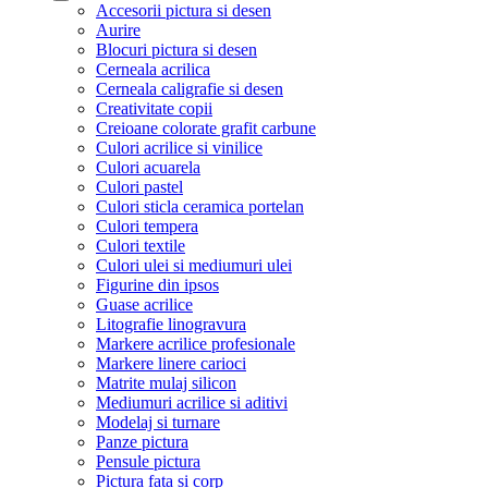
Accesorii pictura si desen
Aurire
Blocuri pictura si desen
Cerneala acrilica
Cerneala caligrafie si desen
Creativitate copii
Creioane colorate grafit carbune
Culori acrilice si vinilice
Culori acuarela
Culori pastel
Culori sticla ceramica portelan
Culori tempera
Culori textile
Culori ulei si mediumuri ulei
Figurine din ipsos
Guase acrilice
Litografie linogravura
Markere acrilice profesionale
Markere linere carioci
Matrite mulaj silicon
Mediumuri acrilice si aditivi
Modelaj si turnare
Panze pictura
Pensule pictura
Pictura fata si corp