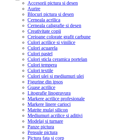
Accesorii pictura si desen
Aurire
Blocuri pictura si desen
Cerneala acrilica
Cerneala caligrafie si desen
Creativitate copii
Creioane colorate grafit carbune
Culori acrilice si vinilice
Culori acuarela
Culori pastel
Culori sticla ceramica portelan
Culori tempera
Culori textile
Culori ulei si mediumuri ulei
Figurine din ipsos
Guase acrilice
Litografie linogravura
Markere acrilice profesionale
Markere linere carioci
Matrite mulaj silicon
Mediumuri acrilice si aditivi
Modelaj si turnare
Panze pictura
Pensule pictura
Pictura fata si corp