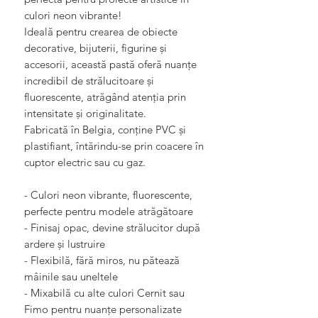
Γ
culori neon vibrante!
Ideală pentru crearea de obiecte
decorative, bijuterii, figurine și
accesorii, această pastă oferă nuanțe
incredibil de strălucitoare și
fluorescente, atrăgând atenția prin
intensitate și originalitate.
Fabricată în Belgia, conține PVC și
plastifiant, întărindu-se prin coacere în
cuptor electric sau cu gaz.
- Culori neon vibrante, fluorescente,
perfecte pentru modele atrăgătoare
- Finisaj opac, devine strălucitor după
ardere și lustruire
- Flexibilă, fără miros, nu pătează
mâinile sau uneltele
- Mixabilă cu alte culori Cernit sau
Fimo pentru nuanțe personalizate