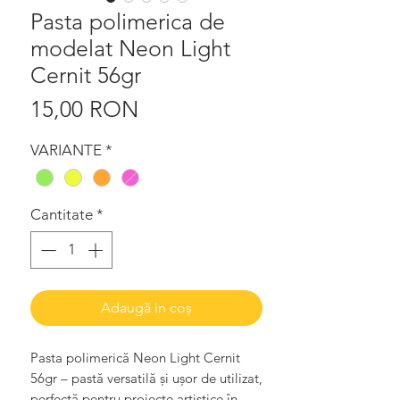
Pasta polimerica de
modelat Neon Light
Cernit 56gr
Preț
15,00 RON
VARIANTE
*
Cantitate
*
Adaugă in coș
Pasta polimerică Neon Light Cernit
56gr – pastă versatilă și ușor de utilizat,
perfectă pentru proiecte artistice în