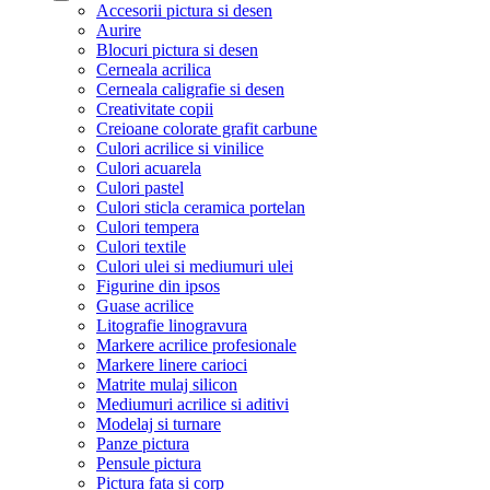
Accesorii pictura si desen
Aurire
Blocuri pictura si desen
Cerneala acrilica
Cerneala caligrafie si desen
Creativitate copii
Creioane colorate grafit carbune
Culori acrilice si vinilice
Culori acuarela
Culori pastel
Culori sticla ceramica portelan
Culori tempera
Culori textile
Culori ulei si mediumuri ulei
Figurine din ipsos
Guase acrilice
Litografie linogravura
Markere acrilice profesionale
Markere linere carioci
Matrite mulaj silicon
Mediumuri acrilice si aditivi
Modelaj si turnare
Panze pictura
Pensule pictura
Pictura fata si corp